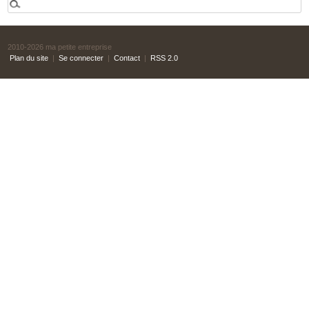
2010-2026 ma petite entreprise
Plan du site
|
Se connecter
|
Contact
|
RSS 2.0